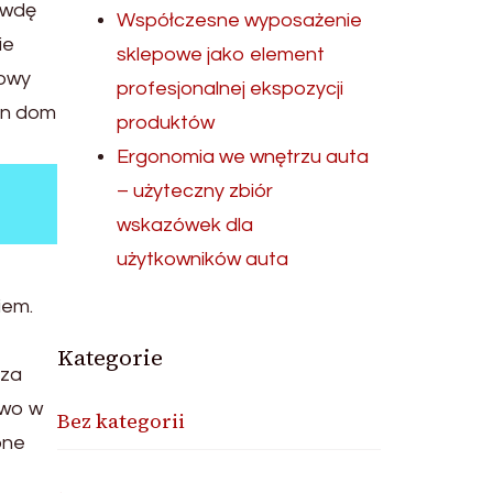
awdę
Współczesne wyposażenie
ie
sklepowe jako element
dowy
profesjonalnej ekspozycji
en dom
produktów
Ergonomia we wnętrzu auta
– użyteczny zbiór
wskazówek dla
użytkowników auta
iem.
Kategorie
rza
two w
Bez kategorii
one