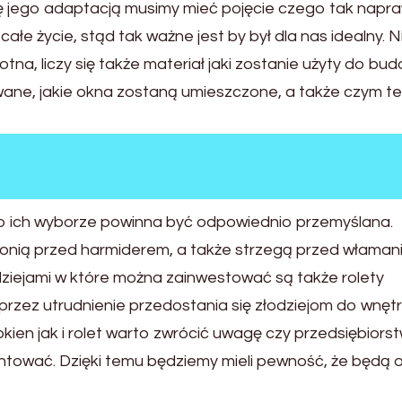
się jego adaptacją musimy mieć pojęcie czego tak napr
łe życie, stąd tak ważne jest by był dla nas idealny. N
stotna, liczy się także materiał jaki zostanie użyty do bu
wane, jakie okna zostaną umieszczone, a także czym t
 o ich wyborze powinna być odpowiednio przemyślana.
onią przed harmiderem, a także strzegą przed właman
iejami w które można zainwestować są także rolety
rzez utrudnienie przedostania się złodziejom do wnęt
ien jak i rolet warto zwrócić uwagę czy przedsiębiors
ontować. Dzięki temu będziemy mieli pewność, że będą 