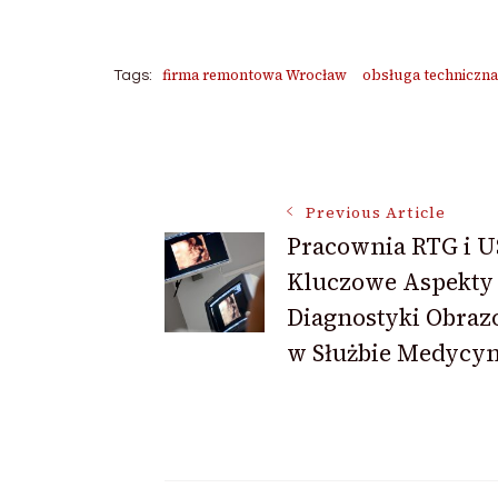
firma remontowa Wrocław
obsługa techniczn
Tags:
Post
Previous Article
Navigation
Pracownia RTG i U
Kluczowe Aspekty
Diagnostyki Obraz
w Służbie Medycy