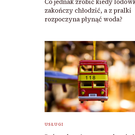
Co jednak zrobić kiedy lodów
zakończy chłodzić, a z pralki
rozpoczyna płynąć woda?
USŁUGI