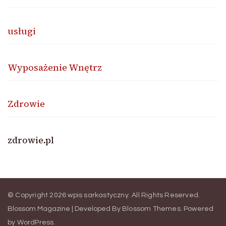
usługi
Wyposażenie Wnętrz
Zdrowie
zdrowie.pl
© Copyright 2026
wpis sarkastyczny
. All Rights Reserved.
Blossom Magazine | Developed By
Blossom Themes
.
Powered
by
WordPress
.