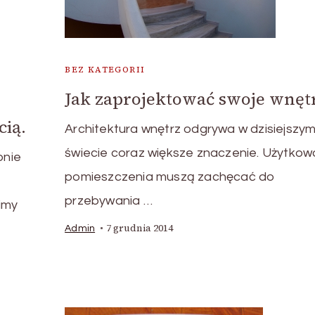
BEZ KATEGORII
Jak zaprojektować swoje wnęt
ią.
Architektura wnętrz odgrywa w dzisiejszy
świecie coraz większe znaczenie. Użytko
bnie
pomieszczenia muszą zachęcać do
przebywania …
imy
7 grudnia 2014
Admin