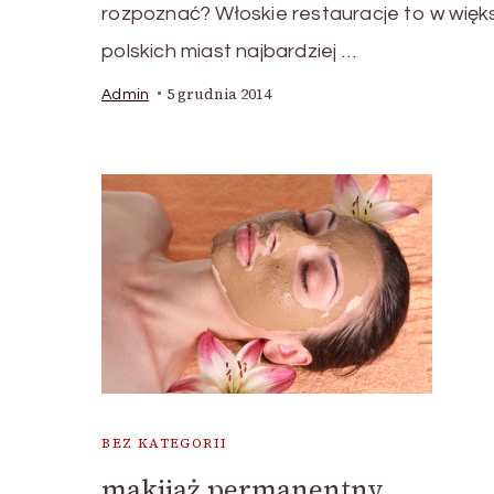
rozpoznać? Włoskie restauracje to w więk
polskich miast najbardziej …
5 grudnia 2014
Admin
BEZ KATEGORII
makijaż permanentny