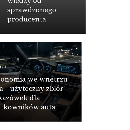
wiedzy od
inwe
sprawdzonego
producenta
Admin
PRZEMY
Jakie
atest 
UGI
PZH w
gonomia we wnętrzu
doku
a – użyteczny zbiór
deklar
kazówek dla
zamaw
ytkowników auta
beton