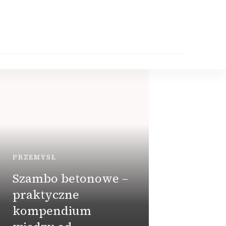
PRZEMYSŁ
DOM
Szambo betonowe –
praktyczne
Jak 
kompendium
waru