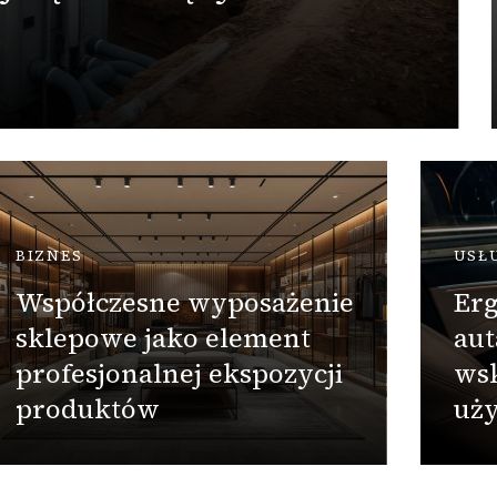
BIZNES
USŁ
Współczesne wyposażenie
Er
sklepowe jako element
aut
profesjonalnej ekspozycji
ws
produktów
uż