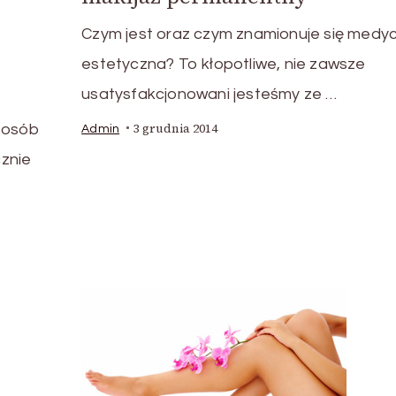
Czym jest oraz czym znamionuje się medy
estetyczna? To kłopotliwe, nie zawsze
usatysfakcjonowani jesteśmy ze …
3 grudnia 2014
u osób
Admin
znie