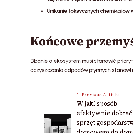
Unikanie toksycznych chemikaliów w
Końcowe przemyś
Dbanie o ekosystem musi stanowić prior
oczyszczania odpadów płynnych stanowi nie
Post
Previous Article
W jaki sposób
efektywnie dobrać
Navigation
sprzęt gospodarst
domowego do dom