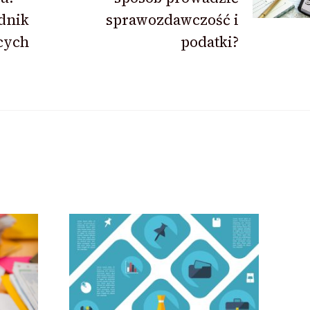
dnik
sprawozdawczość i
cych
podatki?