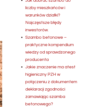
Jak dobrać szambo do
liczby mieszkańców i
warunków działki?
Najczęstsze błędy
inwestorów.
Szambo betonowe –
praktyczne kompendium
wiedzy od sprawdzonego
producenta
Jakie znaczenie ma atest
higieniczny PZH w
połączeniu z dokumentem
deklaracji zgodności
zamawiając szamba
betonowego?