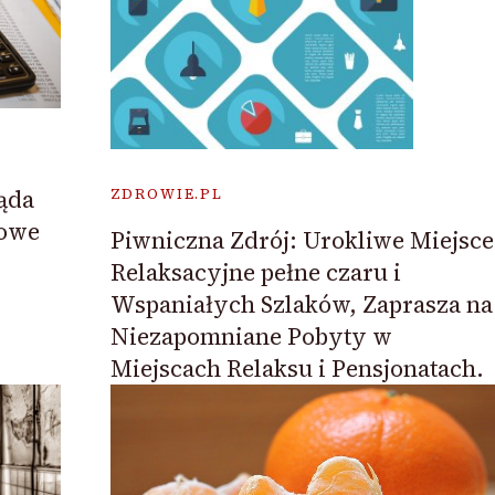
żąda
ZDROWIE.PL
kowe
Piwniczna Zdrój: Urokliwe Miejsce
Relaksacyjne pełne czaru i
Wspaniałych Szlaków, Zaprasza na
Niezapomniane Pobyty w
Miejscach Relaksu i Pensjonatach.