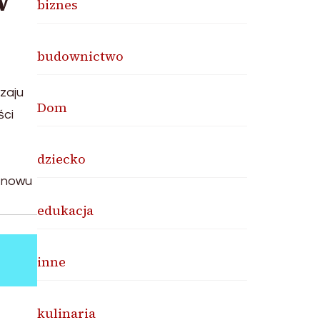
w
biznes
budownictwo
zaju
Dom
ści
dziecko
 znowu
edukacja
inne
kulinaria