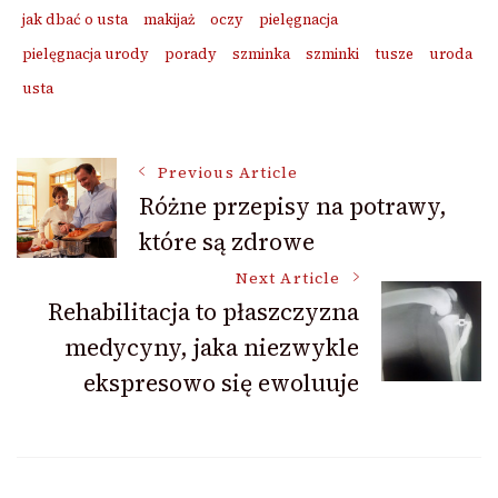
jak dbać o usta
makijaż
oczy
pielęgnacja
pielęgnacja urody
porady
szminka
szminki
tusze
uroda
usta
Post
Previous Article
Różne przepisy na potrawy,
które są zdrowe
Navigation
Next Article
Rehabilitacja to płaszczyzna
medycyny, jaka niezwykle
ekspresowo się ewoluuje