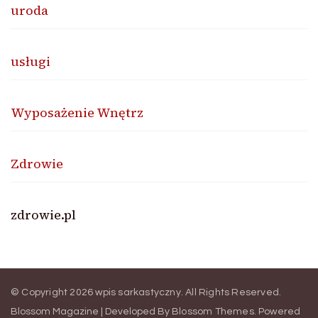
uroda
usługi
Wyposażenie Wnętrz
Zdrowie
zdrowie.pl
© Copyright 2026
wpis sarkastyczny
. All Rights Reserved.
Blossom Magazine | Developed By
Blossom Themes
.
Powered